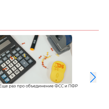
Еще раз про объединение ФСС и ПФР
Са
бо