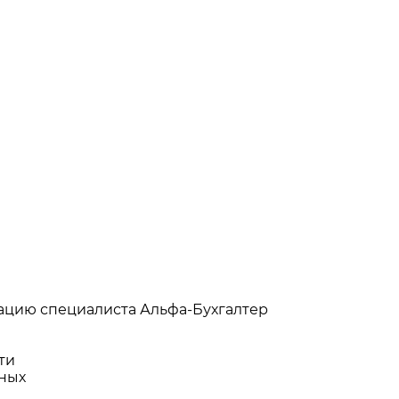
ацию специалиста Альфа-Бухгалтер
ти
нных