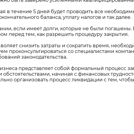
должно быть заверено усиленными квалифицированн
я в течение 5 дней будет проводить все необходим
кончательного баланса, уплату налогов и так далее.
ии, если имеет долги, которые не были погашены. В
ом перед тем, как разрешить процедуру закрытия.
оляет снизить затраты и сократить время, необход
м проконсультироваться со специалистами компани
ований законодательства.
 бизнеса представляет собой формальный процесс з
обстоятельствами, начиная с финансовых трудност
ильно организовать процесс ликвидации с тем, чтоб