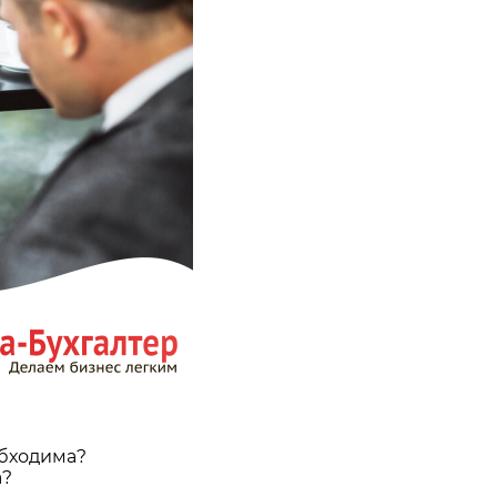
обходима?
а?