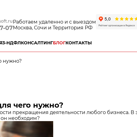
oft.ru
Работаем удаленно и с выездом
77-07
Москва, Сочи и Территория РФ
Я
3-НДФЛ
КОНСАЛТИНГ
БЛОГ
КОНТАКТЫ
о нужно?
для чего нужно?
ости прекращения деятельности любого бизнеса. В 
у он необходим?