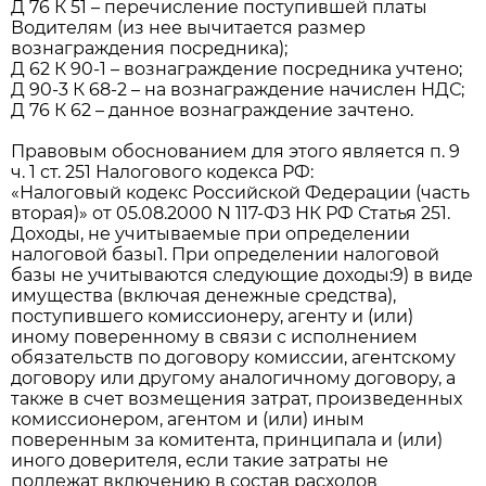
Д 76 К 51 – перечисление поступившей платы
Водителям (из нее вычитается размер
вознаграждения посредника);
Д 62 К 90-1 – вознаграждение посредника учтено;
Д 90-3 К 68-2 – на вознаграждение начислен НДС;
Д 76 К 62 – данное вознаграждение зачтено.
Правовым обоснованием для этого является п. 9
ч. 1 ст. 251 Налогового кодекса РФ:
«Налоговый кодекс Российской Федерации (часть
вторая)» от 05.08.2000 N 117-ФЗ НК РФ Статья 251.
Доходы, не учитываемые при определении
налоговой базы1. При определении налоговой
базы не учитываются следующие доходы:9) в виде
имущества (включая денежные средства),
поступившего комиссионеру, агенту и (или)
иному поверенному в связи с исполнением
обязательств по договору комиссии, агентскому
договору или другому аналогичному договору, а
также в счет возмещения затрат, произведенных
комиссионером, агентом и (или) иным
поверенным за комитента, принципала и (или)
иного доверителя, если такие затраты не
подлежат включению в состав расходов