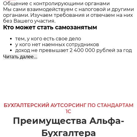
Общение с контролирующими органами
Мы сами взаимодействуем с налоговой и другими
органами. Изучаем требования и отвечаем на них
без Вашего участия.
Кто может стать самозанятым
тем, у кого есть свое дело
у кого нет наемных сотрудников
доход не превышает 2 400 000 рублей за год
ИП у которого нет работников так же может
Читать далее...
получить статус плательщика НПД и перейти
от своей системы налогообложения
Примером для самозанятых могут быть:
гувернантки, дизайнеры, репетиторы,
маркетологи, няни.
В законодательном акте не стали прописывать
БУХГАЛТЕРСКИЙ АУТСОРСИНГ ПО СТАНДАРТАМ
все виды разрешенных деятельностей, но указали
1С
те по которым нельзя работать с НПД:
Преимущества Альфа-
- Розничные продавцы
Бухгалтера
- агенты и посредники
- продавцы товаров, которые подлежат