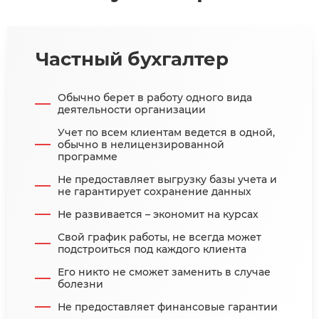
маркировки
- добытчики полезных ископаемых
-госслужащие
- адвокаты, частные нотариусы, арбитражные
Частный бухгалтер
управляющие, медиаторы и оценщики
- арендодатели нежилой недвижимости
Обычно берет в работу одного вида
Самозанятость можно совмещать с другими
деятельности организации
видами работы. Например, быть в штате, вести
Учет по всем клиентам ведется в одной,
деятельность по ИП (но только по Основной
обычно в нелицензированной
системе налогообложения).
программе
Однако если вы работали в штате Компании,
Не предоставляет выгрузку базы учета и
данная организация не может быть вашим
не гарантирует сохранение данных
заказчиком – когда вы самозанятый, даже после
Не развивается – экономит на курсах
увольнения в течении последующих двух лет.
Свой график работы, не всегда может
подстроиться под каждого клиента
Его никто не сможет заменить в случае
болезни
Не предоставляет финансовые гарантии