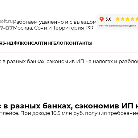
oft.ru
Работаем удаленно и с выездом
77-07
Москва, Сочи и Территория РФ
Я
3-НДФЛ
КОНСАЛТИНГ
БЛОГ
КОНТАКТЫ
 в разных банках, сэкономив ИП на налогах и разбло
 в разных банках, сэкономив ИП 
лейсе. При доходе 10,5 млн руб. получил требование 