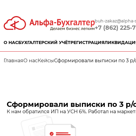
buh-zakaz@alpha-s
+7 (862) 225-
О НАС
БУХГАЛТЕРСКИЙ УЧЁТ
РЕГИСТРАЦИЯ
ЛИКВИДАЦИ
Главная
О нас
Кейсы
Сформировали выписки по 3 р/с
Сформировали выписки по 3 р/с
К нам обратился ИП на УСН 6%. Работал на маркетп